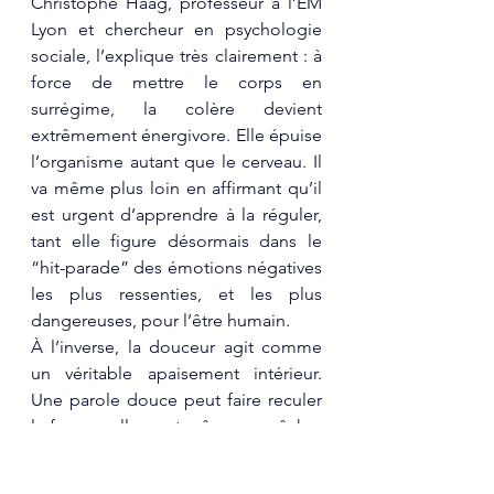
Christophe Haag, professeur à l’EM 
Lyon et chercheur en psychologie 
sociale, l’explique très clairement : à 
force de mettre le corps en 
surrégime, la colère devient 
extrêmement énergivore. Elle épuise 
l’organisme autant que le cerveau. Il 
va même plus loin en affirmant qu’il 
est urgent d’apprendre à la réguler, 
tant elle figure désormais dans le 
“hit-parade” des émotions négatives 
les plus ressenties, et les plus 
dangereuses, pour l’être humain.
À l’inverse, la douceur agit comme 
un véritable apaisement intérieur. 
Une parole douce peut faire reculer 
la fureur ; elle peut même empêcher 
une explosion émotionnelle. Cultiver 
la douceur, c’est peut-être l’un des 