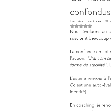
confondus
Dernière mise à jour :
30 o
Noté NaN étoiles s
Nous évoluons au se
suscitent beaucoup d
La confiance en soi 
l'action. 
"J’ai consci
forme de stabilité".
 
L’estime renvoie à l
Cc’est une auto-évalu
identité).
En coaching, je ren