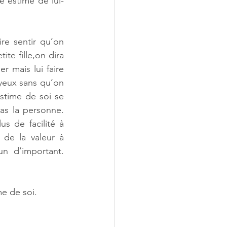
e estime de lui-
re sentir qu’on 
te fille,on dira 
 mais lui faire 
 yeux sans qu’on 
stime de soi se 
as la personne. 
 de facilité à 
de la valeur à 
un d’important. 
me de soi.