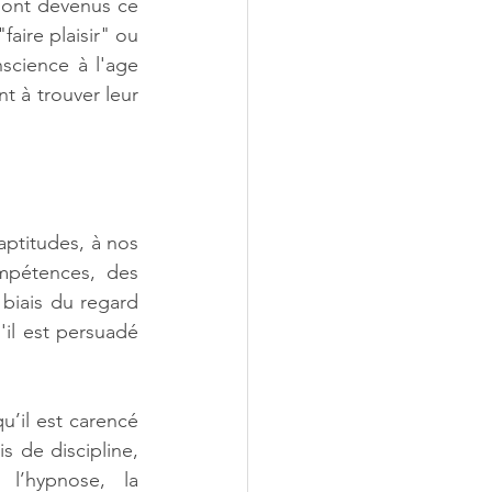
sont devenus ce 
aire plaisir" ou 
science à l'age 
t à trouver leur 
ptitudes, à nos 
pétences, des 
 biais du regard 
il est persuadé 
u’il est carencé 
s de discipline, 
’hypnose, la 