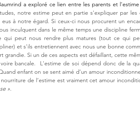
aumrind a exploré ce lien entre les parents et l'estime 
tudes, notre estime peut en partie s'expliquer par le
 eus à notre égard. Si ceux-ci nous procurent un encad
 nous inculquent dans le même temps une discipline ferm
ce qui peut nous rendre plus matures (tout ce qui pe
ipliner) et s'ils entretiennent avec nous une bonne comm
rt grandie. Si un de ces aspects est défaillant, cette mê
 voire bancale.  L'estime de soi dépend donc de la qua
 Quand enfant on se sent aimé d’un amour inconditionnel
a nourriture de l’estime est vraiment cet amour inconditi
se ». 