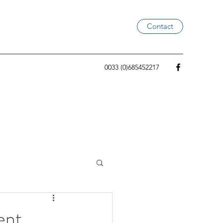
Contact
0033 (0)685452217
ent