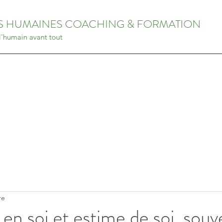
ES HUMAINES COACHING & FORMATION
 l'humain avant tout
re
en soi et estime de soi, souv