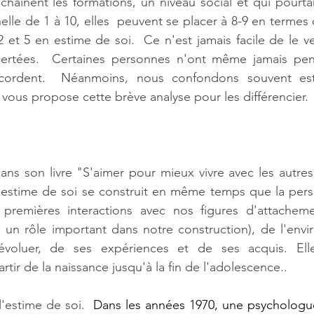
chainent les formations, un niveau social et qui pourta
elle de 1 à 10, elles  peuvent se placer à 8-9 en termes
2 et 5 en estime de soi.  Ce n'est jamais facile de le ver
ertées.  Certaines personnes n'ont même jamais pens
accordent.  Néanmoins, nous confondons souvent est
 vous propose cette brève analyse pour les différencier.
ns son livre "S'aimer pour mieux vivre avec les autres"
estime de soi se construit en même temps que la person
 premières interactions avec nos figures d'attacheme
é un rôle important dans notre construction), de l'env
 évoluer, de ses expériences et de ses acquis. Elle
tir de la naissance jusqu'à la fin de l'adolescence.. 
l'estime de soi.
  Dans les années 1970, une psychologue 