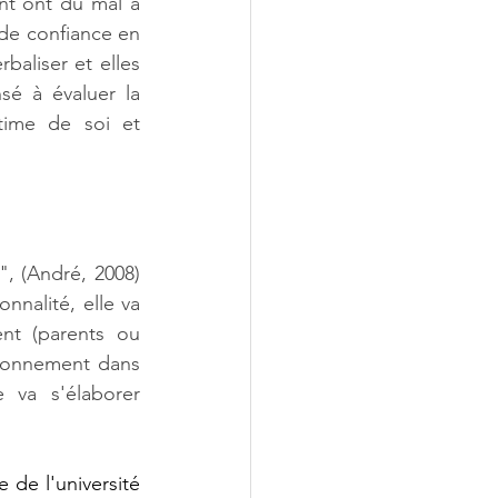
nt ont du mal à 
 de confiance en 
baliser et elles 
é à évaluer la 
ime de soi et 
, (André, 2008) 
nalité, elle va 
nt (parents ou 
ironnement dans 
 va s'élaborer 
de l'université 