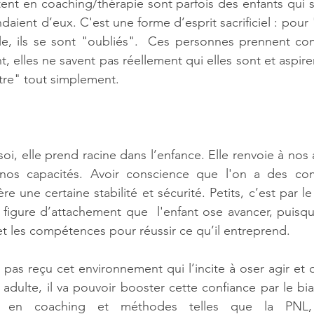
ent en coaching/thérapie sont parfois des enfants qui 
daient d’eux. C'est une forme d’esprit sacrificiel : pour "f
le, ils se sont "oubliés".  Ces personnes prennent con
, elles ne savent pas réellement qui elles sont et aspiren
être" tout simplement.
i, elle prend racine dans l’enfance. Elle renvoie à nos a
os capacités. Avoir conscience que l'on a des com
e une certaine stabilité et sécurité. Petits, c’est par le
figure d’attachement que  l'enfant ose avancer, puisqu'
 et les compétences pour réussir ce qu’il entreprend.
pas reçu cet environnement qui l’incite à oser agir et q
adulte, il va pouvoir booster cette confiance par le biai
 en coaching et méthodes telles que la PNL, l