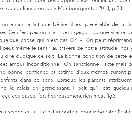
 et d’attention pour développer chez l’enfant une bonn
t de confiance en lui. » Monbourquette, 2013, p.23.
n enfant a fait une bêtise, il est préférable de lui fai
se. Ce n’est pas un vilain petit garçon ou une vilaine peti
t quelque chose qui n’est pas OK ». On peut réprimander
Il peut même le sentir au travers de notre attitude, nos
ou dire quoique ce soit. La bonne condition de cette e
 cet amour inconditionnel. On sanctionne l’acte mais p
ne bonne confiance et estime d’eux-mêmes auront plus
nfants dans ce sens. Lorsque les parents attribuent 
rend le relais en grandissant, il sait qu’il est quelqu’
reçu ces bases, fort heureusement rien n’est figé. 
si respecter l'autre est important pour rebooster l’esti