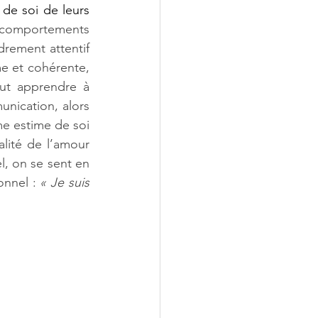
de soi de leurs 
s comportements 
rement attentif 
e et cohérente, 
ut apprendre à 
unication, alors 
me estime de soi 
lité de l’amour 
, on se sent en 
onnel : 
« Je suis 