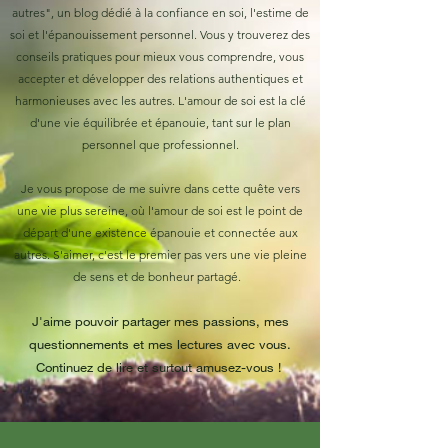
autres", un blog dédié à la confiance en soi, l'estime de
soi et l'épanouissement personnel. Vous y trouverez des
conseils pratiques pour mieux vous comprendre, vous
accepter et développer des relations authentiques et
harmonieuses avec les autres. L'amour de soi est la clé
d'une vie équilibrée et épanouie, tant sur le plan
personnel que professionnel.
Je vous propose de me suivre dans cette quête vers
une vie plus sereine, où l'amour de soi est le point de
départ d'une existence épanouie et connectée aux
autres. S'aimer, c'est le premier pas vers une vie pleine
de sens et de bonheur partagé.
J'aime pouvoir partager mes passions, mes
questionnements et mes lectures avec vous.
Continuez de lire et surtout amusez-vous !