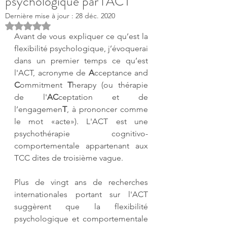
psychologique par l'ACT
Dernière mise à jour :
28 déc. 2020
Noté NaN étoiles sur 5.
Avant de vous expliquer ce qu’est la 
flexibilité psychologique, j’évoquerai 
dans un premier temps ce qu’est 
l'ACT, acronyme de 
A
cceptance and 
C
ommitment 
T
herapy (ou thérapie 
de l'
AC
ceptation et de 
l’engagemen
T
, à prononcer comme 
le mot «acte»). L'ACT est une 
psychothérapie cognitivo-
comportementale appartenant aux 
TCC
dites de troisième vague.
Plus de vingt ans de recherches 
internationales portant sur l'ACT 
suggèrent que la flexibilité 
psychologique et comportementale 